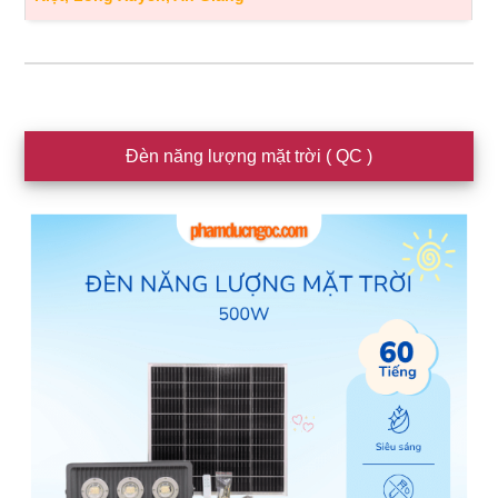
Sidebar
Đèn năng lượng mặt trời ( QC )
chính