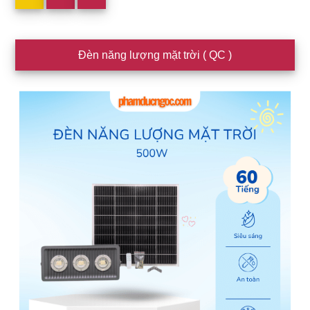
Sidebar
Đèn năng lượng mặt trời ( QC )
chính