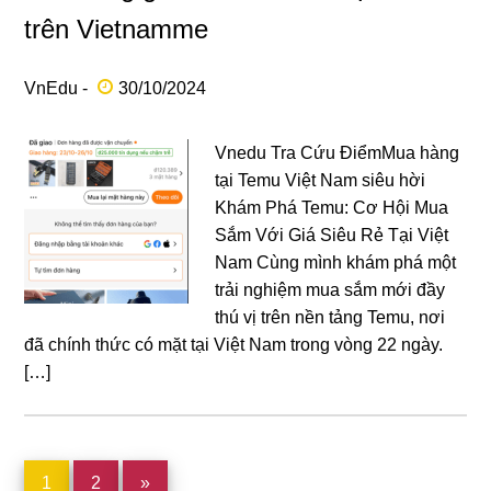
trên Vietnamme
VnEdu -
30/10/2024
Vnedu Tra Cứu ĐiểmMua hàng
tại Temu Việt Nam siêu hời
Khám Phá Temu: Cơ Hội Mua
Sắm Với Giá Siêu Rẻ Tại Việt
Nam Cùng mình khám phá một
trải nghiệm mua sắm mới đầy
thú vị trên nền tảng Temu, nơi
đã chính thức có mặt tại Việt Nam trong vòng 22 ngày.
[…]
Trang
Trang
1
2
»