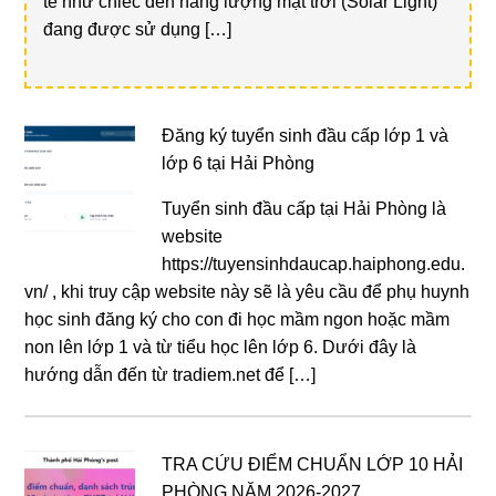
tế như chiếc đèn năng lượng mặt trời (Solar Light)
đang được sử dụng […]
Đăng ký tuyển sinh đầu cấp lớp 1 và
lớp 6 tại Hải Phòng
Tuyển sinh đầu cấp tại Hải Phòng là
website
https://tuyensinhdaucap.haiphong.edu.
vn/ , khi truy cập website này sẽ là yêu cầu để phụ huynh
học sinh đăng ký cho con đi học mầm ngon hoặc mầm
non lên lớp 1 và từ tiểu học lên lớp 6. Dưới đây là
hướng dẫn đến từ tradiem.net để […]
TRA CỨU ĐIỂM CHUẨN LỚP 10 HẢI
PHÒNG NĂM 2026-2027