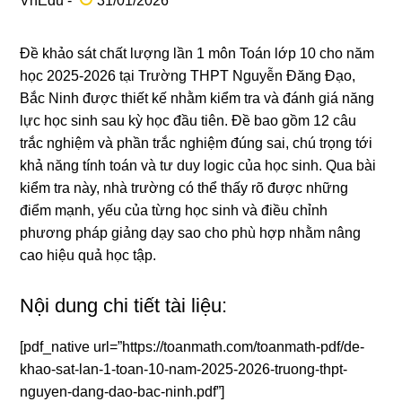
VnEdu -
31/01/2026
Đề khảo sát chất lượng lần 1 môn Toán lớp 10 cho năm
học 2025-2026 tại Trường THPT Nguyễn Đăng Đạo,
Bắc Ninh được thiết kế nhằm kiểm tra và đánh giá năng
lực học sinh sau kỳ học đầu tiên. Đề bao gồm 12 câu
trắc nghiệm và phần trắc nghiệm đúng sai, chú trọng tới
khả năng tính toán và tư duy logic của học sinh. Qua bài
kiểm tra này, nhà trường có thể thấy rõ được những
điểm mạnh, yếu của từng học sinh và điều chỉnh
phương pháp giảng dạy sao cho phù hợp nhằm nâng
cao hiệu quả học tập.
Nội dung chi tiết tài liệu:
[pdf_native url=”https://toanmath.com/toanmath-pdf/de-
khao-sat-lan-1-toan-10-nam-2025-2026-truong-thpt-
nguyen-dang-dao-bac-ninh.pdf”]