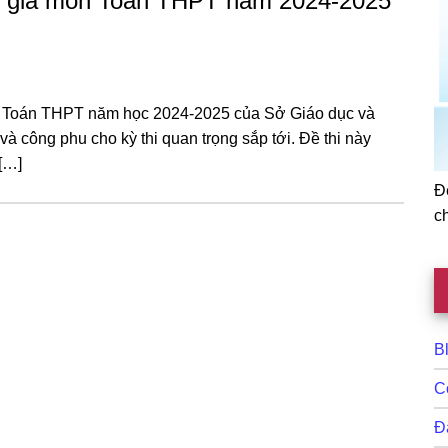
c gia môn Toán THPT năm 2024-2025
môn Toán THPT năm học 2024-2025 của Sở Giáo dục và
à công phu cho kỳ thi quan trọng sắp tới. Đề thi này
[…]
Đ
c
B
C
Đ