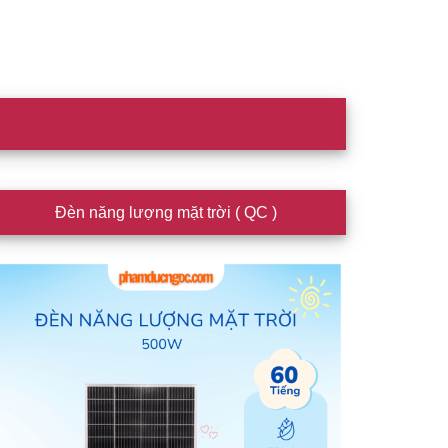
idebar
Đèn năng lượng mặt trời ( QC )
hính