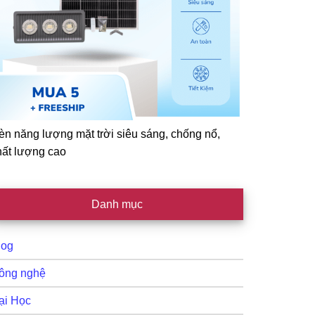
èn năng lượng mặt trời siêu sáng, chống nổ,
hất lượng cao
Danh mục
log
ông nghệ
ại Học