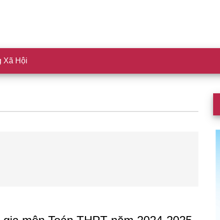
 Xã Hội
S
c