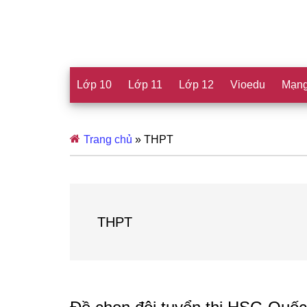
Lớp 10
Lớp 11
Lớp 12
Vioedu
Mạng
Trang chủ
»
THPT
THPT