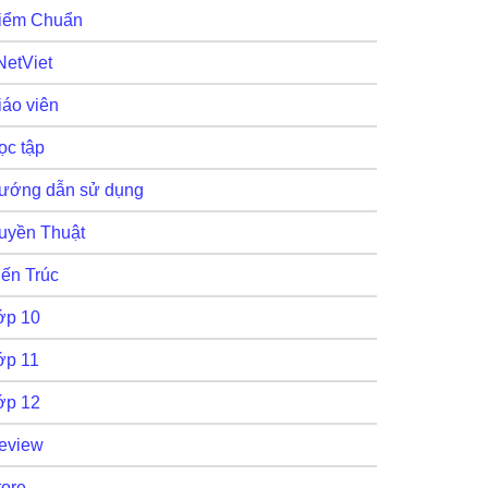
iểm Chuẩn
NetViet
iáo viên
ọc tập
ướng dẫn sử dụng
uyền Thuật
iến Trúc
ớp 10
ớp 11
ớp 12
eview
tore