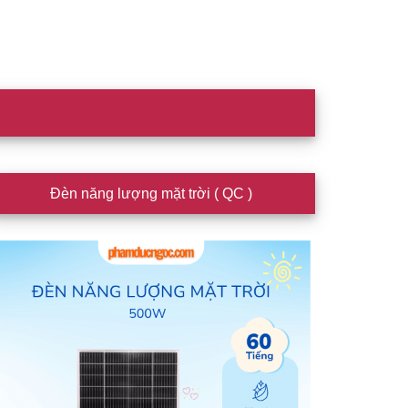
idebar
Đèn năng lượng mặt trời ( QC )
hính