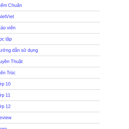
iểm Chuẩn
NetViet
iáo viên
ọc tập
ướng dẫn sử dụng
uyền Thuật
iến Trúc
ớp 10
ớp 11
ớp 12
eview
tore