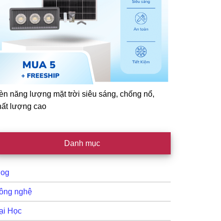
èn năng lượng mặt trời siêu sáng, chống nổ,
hất lượng cao
Danh mục
log
ông nghệ
ại Học