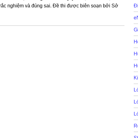
 trắc nghiệm và đúng sai. Đề thi được biên soạn bởi Sở
Đ
e
G
H
H
H
K
L
L
L
R
S