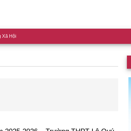
 Xã Hội
S
c