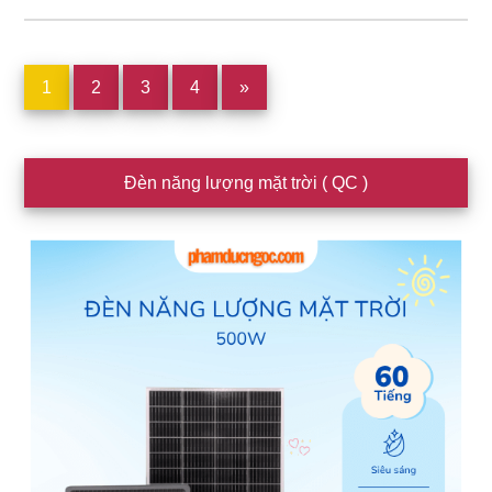
Trang
Trang
Trang
Trang
1
2
3
4
»
Sidebar
Đèn năng lượng mặt trời ( QC )
chính